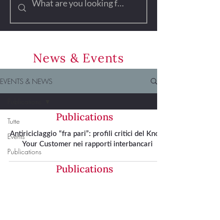
News & Events
EVENTS & NEWS
Publications
Publications
Tutte
Antiriciclaggio “fra pari”: profili critici del Know
Events
Your Customer nei rapporti interbancari
Publications
Publications
L’attività promozionale di OICR da parte dei
gestori