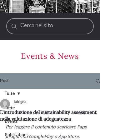
Events & News
Post
Tutte
tatrigna
Tutte
L’introduzione del sustainability assessment
nella valutazione di adeguatezza
Events
Per leggere il contenuto scaricare l'app 
Publications
Insights su GooglePlay o App Store.