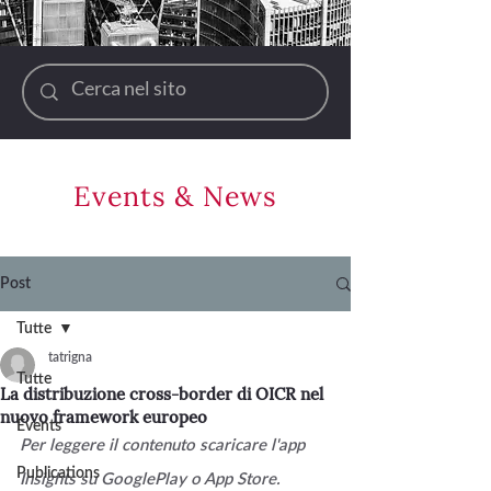
Events & News
Post
Tutte
tatrigna
Tutte
La distribuzione cross-border di OICR nel
nuovo framework europeo
Events
Per leggere il contenuto scaricare l'app 
Publications
Insights su GooglePlay o App Store.