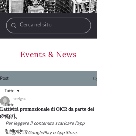
Events & News
Post
Tutte
tatrigna
Tutte
L’attività promozionale di OICR da parte dei
gestori
Events
Per leggere il contenuto scaricare l'app 
Publications
Insights su GooglePlay o App Store.