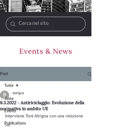
Events & News
Post
Tutte
tatrigna
Tutte
8.3.2022 - Antiriciclaggio: Evoluzione della
normativa in ambito UE
Events
Interviene Toni Atrigna con una relazione 
Publications
su:   