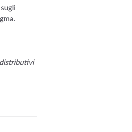
sugli 
igma.
istributivi 