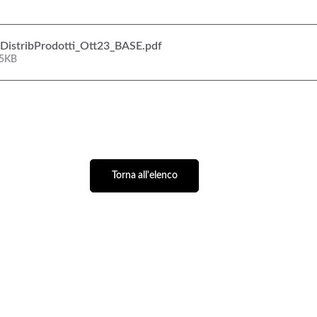
istribProdotti_Ott23_BASE
.pdf
95KB
Torna all'elenco