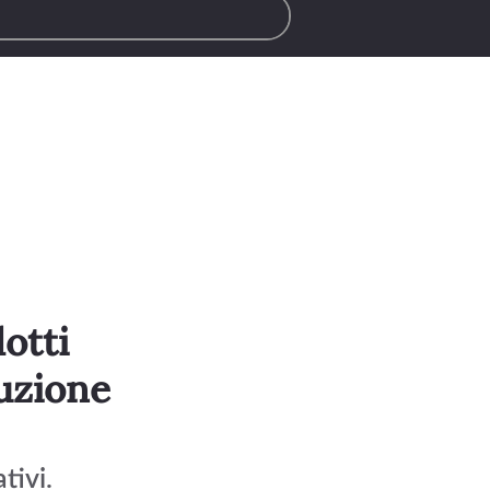
otti
luzione
tivi. 