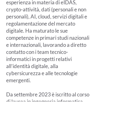
esperienza in materia di eIDAS,
crypto-attività, dati (personali e non
personali), AI, cloud, servizi digitali e
regolamentazione del mercato
digitale. Ha maturato le sue
competenze in primari studi nazionali
e internazionali, lavorando a diretto
contatto con i team tecnico-
informatici in progetti relativi
all’identità digitale, alla
cybersicurezza e alle tecnologie
emergenti.
Da settembre 2023 è iscritto al corso
di laurea in ingegneria informatica
presso il Politecnico di Milano al fine di
completare la propria conoscenza
degli aspetti tecnologici.
Riveste incarichi in qualità di
componente degli organi di corporate