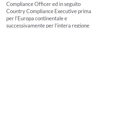
Compliance Officer ed in seguito
Country Compliance Executive prima
per l’Europa continentale e
successivamente per l’intera regione
EMEA ex-UK.
Da settembre 2017 collabora con
Atrigna & Partners, supervisionando
l’area Compliance dello Studio
attraverso il coordinamento di un
team dedicato allo svolgimento degli
incarichi ricevuti in outsourcing
relativi alle funzioni di controllo di
secondo e terzo livello e prestando
consulenza in materia regulatory e
compliance nella redazione di policies
aziendali e incarichi di regulatory due
diligence.