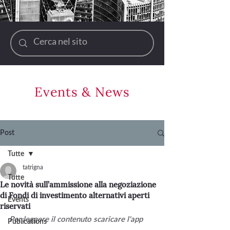
Events & News
Post
Tutte
tatrigna
Tutte
Le novità sull’ammissione alla negoziazione
di Fondi di investimento alternativi aperti
Events
riservati
Per leggere il contenuto scaricare l'app 
Publications